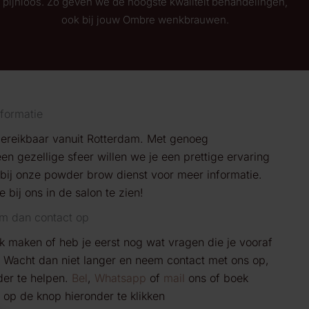
pijnloos. Zo geven we de hoogste kwaliteit behandelingen,
ook bij jouw Ombre wenkbrauwen.
formatie
ereikbaar vanuit Rotterdam. Met genoeg
n gezellige sfeer willen we je een prettige ervaring
 bij onze
powder
brow
dienst voor meer informatie.
e bij ons in de salon te zien!
m dan contact op
ak maken of heb je eerst nog wat vragen die je vooraf
Wacht dan niet langer en neem contact met ons op,
der te helpen.
Bel
,
Whatsapp
of
mail
ons of boek
 op de knop hieronder te klikken