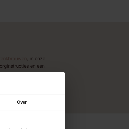
enkbrauwen
, in onze
orginstructies en een
Over