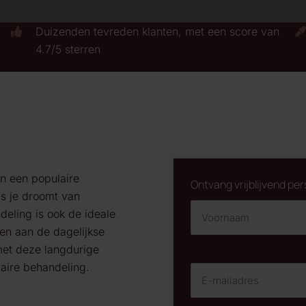
Duizenden tevreden klanten, met een score van
4.7/5 sterren
jn een
populaire
Ontvang vrijblijvend per
s je droomt van
deling
is
ook de
idea
le
ren aan de
dagelijkse
et deze langdurige
aire
behandeling.