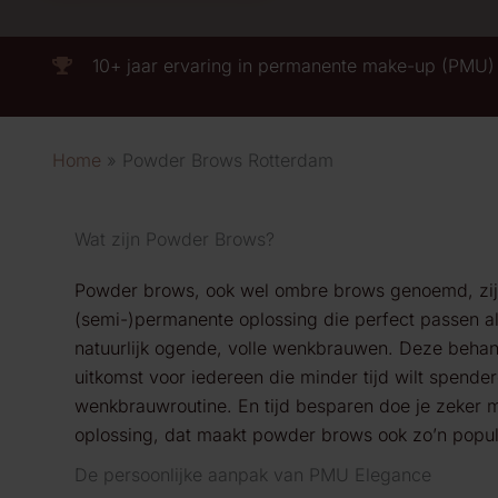
10+ jaar ervaring in permanente make-up (PMU)
Home
Powder Brows Rotterdam
Wat zijn Powder Brows?
Powder
brows
, ook wel
ombre
brows
genoemd, zi
(semi-)permanente
oplossing
die perfect
passen
al
natuurlijk ogende, volle
wenkbrauwen. Deze
behan
uitkomst
voor iedereen die
minder tijd wilt spende
wenkbrauw
routine. En tijd besparen doe je zeker
m
oplossing
,
dat maakt
powder
brows
ook zo’n
popul
De persoonlijke aanpak van PMU Elegance