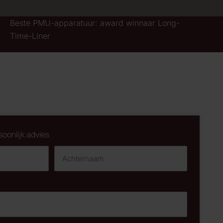
Beste PMU-apparatuur: award winnaar Long-
Time-Liner
soonlijk advies