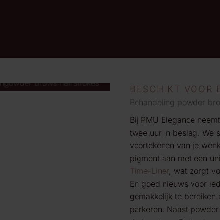
BESCHIKT VOOR 
Behandeling powder br
Bij PMU
Elegance
neemt
twee uur in beslag. We 
voortekenen van je wen
pigment aan met een
un
Time-Liner
,
wat zorgt voo
En g
oed nieuws voor ied
ge
makkelijk te bereiken 
parkeren.
Naast
powder