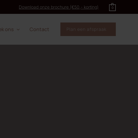
Download onze brochure (€50,- korting)
0
ek ons
Contact
Plan een afspraak