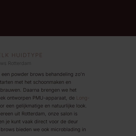
ELK HUIDTYPE
ows Rotterdam
 een
powder
brows
behandeling zo'n
starten met het schoonmaken en
kbrauwen. Daarna brengen we het
iek ontworpen
PMU-apparaat,
de
Long-
r een gelijkmatige en natuurlijke look.
ereen uit Rotterdam
,
onze salon is
en je kunt vaak direct voor de deur
brows
bieden we ook
microblading
in