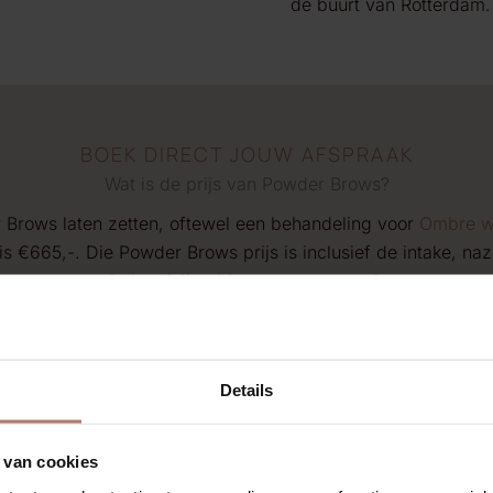
de buurt van Rotterdam.
BOEK DIRECT JOUW AFSPRAAK
Wat is de prijs van Powder Brows?
 Brows laten zetten, oftewel een behandeling voor
Ombre w
is €665,-. Die Powder Brows prijs is inclusief de intake, naz
nabehandeling binnen twee maanden.
Plan een afspraak
Details
 van cookies