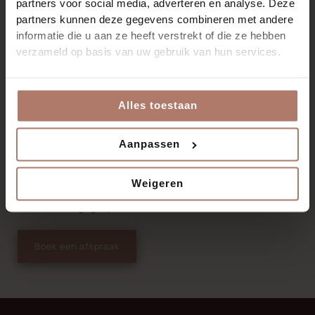
partners voor social media, adverteren en analyse. Deze
partners kunnen deze gegevens combineren met andere
informatie die u aan ze heeft verstrekt of die ze hebben
ACCENTUEER JOUW SCHOONHEID
verzameld op basis van uw gebruik van hun services.
Maak een afspraak voor permanente make-up in den
Haag
Wil je permanente make-up laten aanbrengen? Zoek je een
Alles toestaan
specialist voor hairstroke wenkbrauwen? Of ben je op
zoek naar meer informatie over PMU Elegance?
Aanpassen
Bel dan nu 079 785 4690 voor het maken van een
Weigeren
afspraak of neem contact op voor een gratis
kennismakingsgesprek.
Boek een afspraak