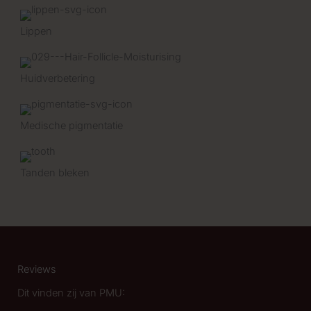
Lippen
Huidverbetering
Medische pigmentatie
Tanden bleken
Reviews
Dit vinden zij van PMU: