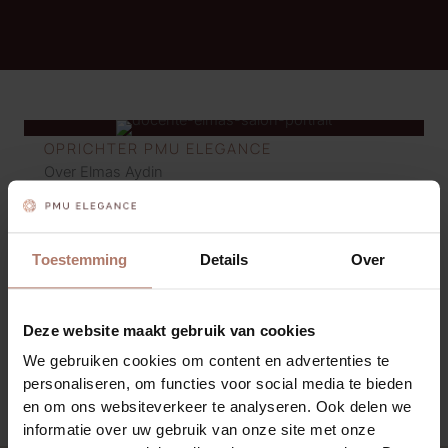
OPRICHTER PMU ELEGANCE
Over Elmas Aydin
Al heel mijn leven ben ik bezig met make-up en
andere vormen om de natuurlijke schoonheid van
mensen te accentueren. Ik vind het heerlijk om
Toestemming
Details
Over
mezelf en anderen op te maken en heb dan ook de
bruidsmake-up voor verschillende vriendinnen en
familieleden mogen verzorgen. Voor mij was het dan
Deze website maakt gebruik van cookies
ook een logische stap dat ik, Elmas Aydin, ben
We gebruiken cookies om content en advertenties te
begonnen met PMU Studio Elegance in Den Haag.
personaliseren, om functies voor social media te bieden
en om ons websiteverkeer te analyseren. Ook delen we
informatie over uw gebruik van onze site met onze