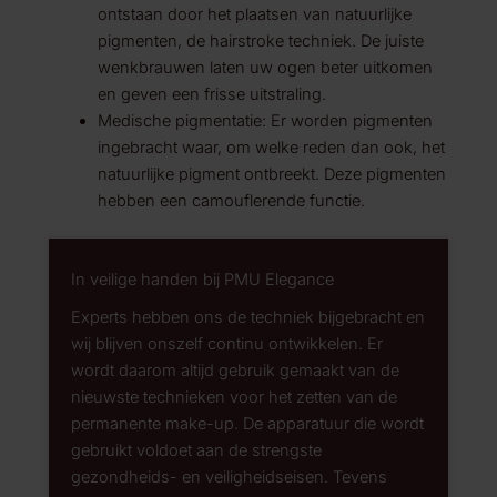
ontstaan door het plaatsen van natuurlijke
pigmenten, de hairstroke techniek. De juiste
wenkbrauwen laten uw ogen beter uitkomen
en geven een frisse uitstraling.
Medische pigmentatie: Er worden pigmenten
ingebracht waar, om welke reden dan ook, het
natuurlijke pigment ontbreekt. Deze pigmenten
hebben een camouflerende functie.
In veilige handen bij PMU Elegance
Experts hebben ons de techniek bijgebracht en
wij blijven onszelf continu ontwikkelen. Er
wordt daarom altijd gebruik gemaakt van de
nieuwste technieken voor het zetten van de
permanente make-up. De apparatuur die wordt
gebruikt voldoet aan de strengste
gezondheids- en veiligheidseisen. Tevens