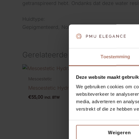
getranspireerd hebt. Ondanks dat deze water resis
Huidtype:
Gepigmenteerd, Normaal
Gerelateerde producten
Toestemming
Deze website maakt gebruik
Mesoestetic
Mesoest
We gebruiken cookies om cont
Mesoestetic Hydra vital light
Mesoes
websiteverkeer te analyseren
€
55,00
€
40,00
incl. BTW
media, adverteren en analys
verstrekt of die ze hebben v
Weigeren