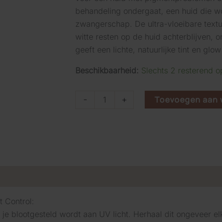
behandeling ondergaat, een huid die w
zwangerschap. De ultra-vloeibare textu
witte resten op de huid achterblijven
geeft een lichte, natuurlijke tint en glo
Beschikbaarheid:
Slechts 2 resterend 
Mesoestetic
Toevoegen aan 
-
+
Mesoprotech
Melan
130
SPF
Pigment
Control
aantal
 Control:
e blootgesteld wordt aan UV licht. Herhaal dit ongeveer elk