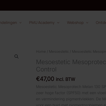
Melan
130
SPF
Pigmen
ndelingen
PMU Academy
Webshop
Ontd
Contro
aantal
Home
/
Mesoestetic
/ Mesoestetic Mesopr
Mesoestetic Mesoprotec
Control
€
47,00
incl. BTW
Mesoestetic Mesoprotech Melan 130 SP
zeer hoge factor (SPF50) met een vloei
en vermindering pigmentvlekken. De Me
voor een huid met pigmentproblemen e