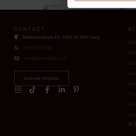
CONTACT
B
Bellemeerstraat 49, 2493 XP Den Haag
Wen
+31625578081
Eyel
info@pmuelegance.nl
Lip
Hui
Boek een afspraak
Med
Tan
PMU
Las
W