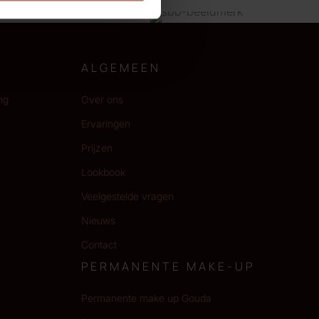
ALGEMEEN
ng
Over ons
Ervaringen
Prijzen
Lookbook
Veelgestelde vragen
Nieuws
Contact
PERMANENTE MAKE-UP
Permanente make up Gouda