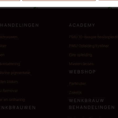
EHANDELINGEN
ACADEMY
kbrauwen
PMU 10-daagse basisopleidi
iner
PMU Opleiding Eyeliner
pen
Elite opleiding
dverbetering
Masterclasses
WEBSHOP
ische pigmentatie
den bleken
Particulier
 Removal
Zakelijk
er en ontharing
WENKBRAUW
BEHANDELINGEN
ENKBRAUWEN