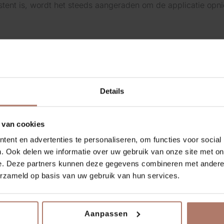
tent is, wordt het steeds aangeraden om de applicatie opni
Details
NIET OP VOORRAAD
 van cookies
etic
Mesoestetic
ent en advertenties te personaliseren, om functies voor social
tetic Acne One Gel 50ml
Mesoestetic Hydra vital fa
. Ook delen we informatie over uw gebruik van onze site met on
€
67,00
incl. BTW
incl. BTW
e. Deze partners kunnen deze gegevens combineren met andere i
erzameld op basis van uw gebruik van hun services.
Aanpassen