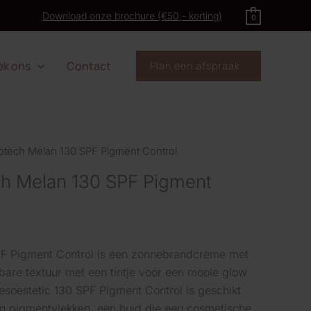
Download onze brochure (€50,- korting)
0
t
ek ons
Contact
Plan een afspraak
l
otech Melan 130 SPF Pigment Control
h Melan 130 SPF Pigment
F Pigment Control is een zonnebrandcrème met
bare textuur met een tintje voor een mooie glow
soestetic 130 SPF Pigment Control is geschikt
n pigmentvlekken, een huid die een cosmetische