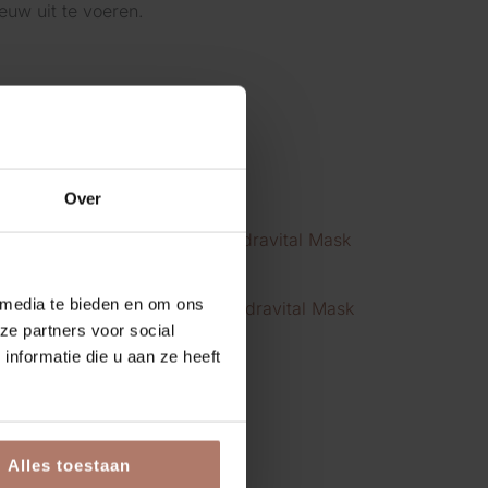
euw uit te voeren.
Over
Mesoestetic
 media te bieden en om ons
ctor k
Mesoestetic Hydravital Mask
ze partners voor social
€
48,00
incl. BTW
nformatie die u aan ze heeft
Alles toestaan