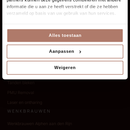
partners kunnen deze gegevens combineren met andere
informatie die u aan ze heeft verstrekt of die ze hebben
verzameld op basis van uw gebruik van hun services.
BEHANDELINGEN
Wenkbrauwen
Alles toestaan
Eyeliner
Aanpassen
Lippen
Huidverbetering
Weigeren
Medische pigmentatie
Tanden bleken
PMU Removal
Laser en ontharing
WENKBRAUWEN
Wenkbrauwen Alphen aan den Rijn