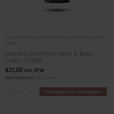
Home
/
Atelier Rebul
/ Istanbul Enriching Hand & Body Lotion
250ML
Istanbul Enriching Hand & Body
Lotion 250ML
€
21,00
incl. BTW
Beschikbaarheid:
Op voorraad
Istanbul
-
+
Toevoegen aan winkelwagen
Enriching
Hand
&