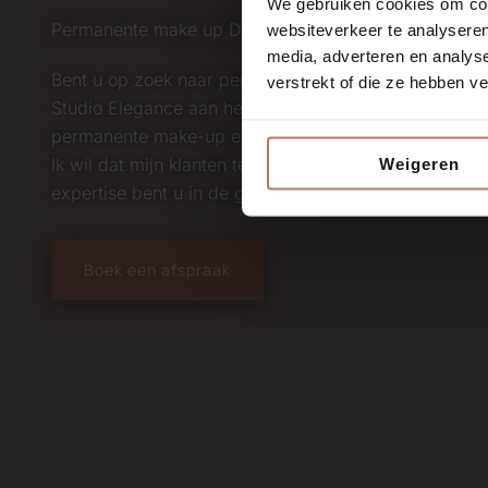
We gebruiken cookies om cont
Permanente make up Delft
websiteverkeer te analyseren
media, adverteren en analys
Bent u op zoek naar permanente make-up in omgevin
verstrekt of die ze hebben v
Studio Elegance aan het juiste adres. Met mijn perfec
permanente make-up en medische cosmetica wil ik me
Ik wil dat mijn klanten tevreden en blij naar huis gaan
Weigeren
expertise bent u in de getrainde handen van een specia
Boek een afspraak