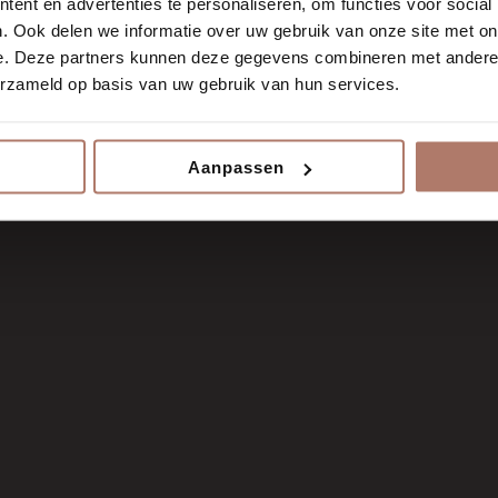
ent en advertenties te personaliseren, om functies voor social
. Ook delen we informatie over uw gebruik van onze site met on
e. Deze partners kunnen deze gegevens combineren met andere i
g Delft? Dan bent u bij PMU
erzameld op basis van uw gebruik van hun services.
tionisme en specialisme in
er dan een goed resultaat.
. Met mijn ervaring en
Aanpassen
list, in een exclusief kader.