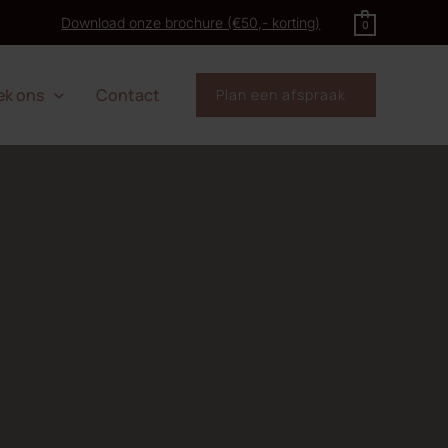
Download onze brochure (€50,- korting)
0
ek ons
Contact
Plan een afspraak