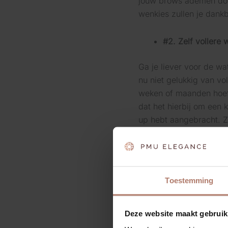
jouw brows ademen doo
wenkies zullen je dankb
#2. Zelf voller
Ga je liever voor de wat
nu niet gelukkig van v
weken of maanden hoeft
dat het hierbij om een 
up hebt aangebracht. Zo
dunne wenkbrauwen aan.
twee tools voor nodig:
met wenkbrauwpoeder gee
littekens te camoufleren
Toestemming
#3. Blijvend vo
Deze website maakt gebruik