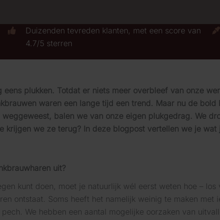
Duizenden tevreden klanten, met een score van
4.7/5 sterren
g eens plukken. Totdat er niets meer overbleef van onze we
brauwen waren een lange tijd een trend. Maar nu de bold 
van weggeweest, balen we van onze eigen plukgedrag. We dr
rijgen we ze terug? In deze blogpost vertellen we je wat j
nkbrauwharen uit?
gen kunt doen, moet je natuurlijk wél eerst weten hoe – los 
n ontstaat. Soms heeft het namelijk weinig te maken met iet
 pech. We hebben een aantal mogelijke oorzaken van uitva