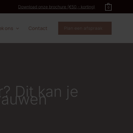
Download onze brochure (€50,- korting)
0
ek ons
Contact
Plan een afspraak
 Dit kan je
rauwen