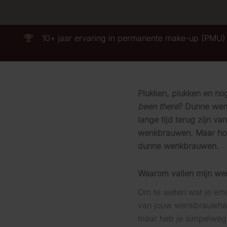
10+ jaar ervaring in permanente make-up (PMU)
Plukken, plukken en no
been there
? Dunne wenk
lange tijd terug zijn 
wenkbrauwen. Maar hoe k
dunne wenkbrauwen.
Waarom vallen mijn we
Om te weten wat je erte
van jouw wenkbrauwhare
maar heb je simpelweg