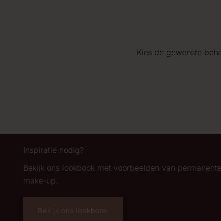
Kies de gewenste beha
Inspiratie nodig?
Bekijk ons lookbook met voorbeelden van permanent
make-up.
Bekijk ons lookbook