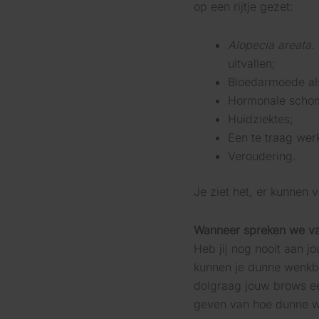
op een rijtje gezet:
Alopecia areata
.
uitvallen;
Bloedarmoede als
Hormonale scho
Huidziektes;
Een te traag werk
Veroudering.
Je ziet het, er kunnen
Wanneer spreken we v
Heb jij nog nooit aan 
kunnen je dunne wenkbr
dolgraag jouw brows ee
geven van hoe dunne we