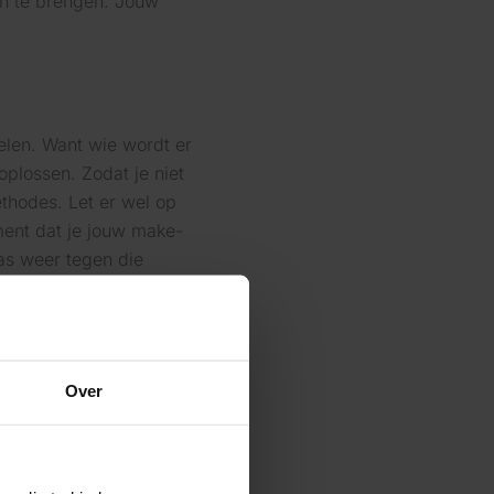
n te brengen. Jouw
delen. Want wie wordt er
plossen. Zodat je niet
thodes. Let er wel op
oment dat je jouw make-
aas weer tegen die
n! Je hebt er maar
len van de wenkbrauwen
jes mee op te vullen of
Over