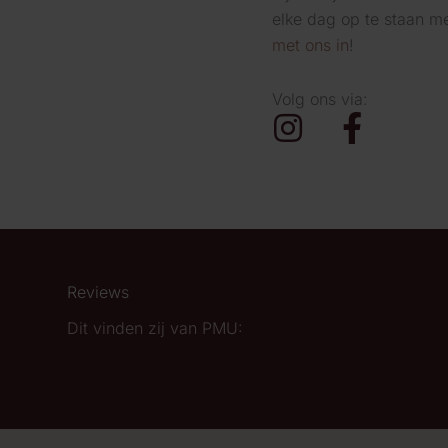
elke dag op te staan m
met ons in
!
Volg ons via:
Reviews
Dit vinden zij van PMU: