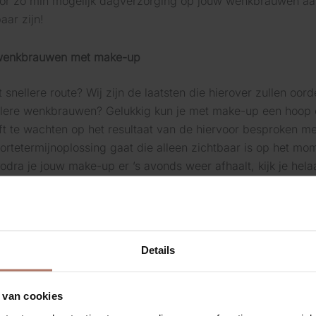
r zo min mogelijk dagverzorging op jouw wenkbrauwen aa
aar zijn!
e wenkbrauwen met make-up
 snellere route? Wij zijn de laatsten die hierover zullen oor
ollere wenkbrauwen? Gelukkig kun je met make-up een hoop o
 te wachten op het resultaat van de hiervoor besproken me
kortetermijnoplossing gaat die alleen zichtbaar is op het m
dra je jouw make-up er ’s avonds weer afhaalt, kijk je hel
 Wát die truc dan precies inhoudt? We gaan het je vertelle
 een schuin aflopend kwastje en wenkbrauwpoeder. Het vul
ft een zacht, natuurlijk effect. Het is ideaal om kale plek
.
Details
lle wenkbrauwen met permanente make-up
 van cookies