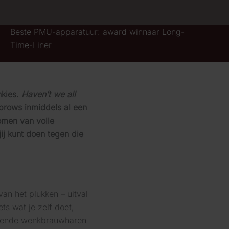
Beste PMU-apparatuur: award winnaar Long-
Time-Liner
nkies.
Haven’t we all
brows inmiddels al een
omen van volle
ij kunt doen tegen die
van het plukken – uitval
s wat je zelf doet,
llende wenkbrauwharen