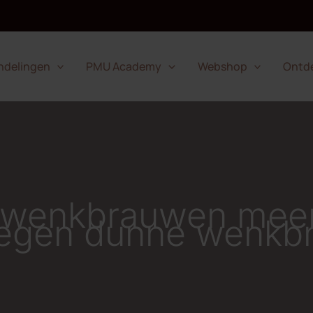
ndelingen
PMU Academy
Webshop
Ontd
 wenkbrauwen meer?
tegen dunne wenkb