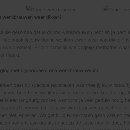
e wenkbrauwen weer dikker?
nclusie gekomen dat je dunne wenkbrauwen hebt en je bent e
 Hoe maak jij jouw dunne wenkbrauwen weer wat dikker? Niet
 (we promise). Er zijn namelijk wel degelijk methodes waar
ler maakt.
rging met bijvoorbeeld een wenkbrauw serum
en baat bij speciale technieken waarmee jij jouw natuurli
r bijvoorbeeld een wenkbrauw serum te gebruiken. Let op, th
t is een langdurig proces waarvoor je veel geduld nodig he
aartjes te verven om zo jouw wenkbrauwen optisch voller te 
ft het niet: epileren. We get it, jouw nekharen gaan vast en 
eem van ons aan dat als je het op de juiste manier doet, het