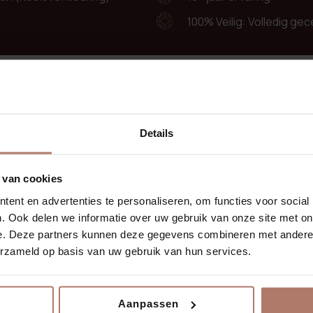
100% Veilig: Volledig g
oor jou geschikt is?
€50,- korting
 beantwoorden.
Details
prek met één van onze
Gratis parkeren
 van cookies
ent en advertenties te personaliseren, om functies voor social
Geen aanbetaling nod
. Ook delen we informatie over uw gebruik van onze site met on
e. Deze partners kunnen deze gegevens combineren met andere i
Wij zijn flexibel bij 
erzameld op basis van uw gebruik van hun services.
Aanpassen