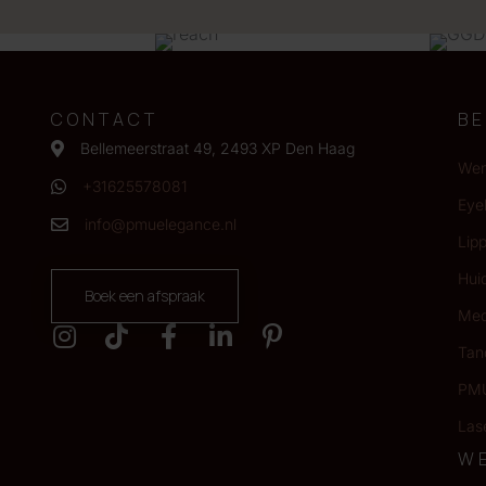
CONTACT
B
Bellemeerstraat 49, 2493 XP Den Haag
Wen
+31625578081
Eyel
info@pmuelegance.nl
Lip
Hui
Boek een afspraak
Med
Tan
PMU
Las
W