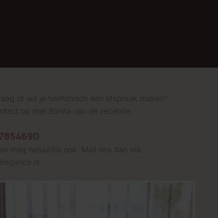
raag of wil je telefonisch een afspraak maken?
tact op met Bonita van de receptie.
 7854690
en mag natuurlijk ook. Mail ons dan via:
legance.nl