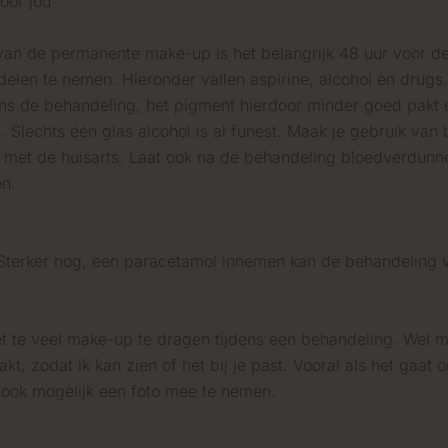
oor jou
an de permanente make-up is het belangrijk 48 uur voor d
len te nemen. Hieronder vallen aspirine, alcohol en drugs.
ens de behandeling, het pigment hierdoor minder goed pakt e
. Slechts één glas alcohol is al funest. Maak je gebruik va
 met de huisarts. Laat ook na de behandeling bloedverdun
en.
Sterker nog, een paracetamol innemen kan de behandeling 
 te veel make-up te dragen tijdens een behandeling. Wel moe
kt, zodat ik kan zien of het bij je past. Vooral als het ga
s ook mogelijk een foto mee te nemen.