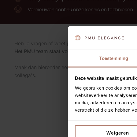
Vernieuwen continu onze kennis en technieken
Heb je vragen of weet je nog niet welke behandeling v
Het PMU team staat voor je klaar om al je vragen te
Toestemming
Maak dan hieronder een afspraak voor een intakeges
collega's.
Deze website maakt gebruik
We gebruiken cookies om cont
websiteverkeer te analyseren
media, adverteren en analys
verstrekt of die ze hebben v
Weigeren