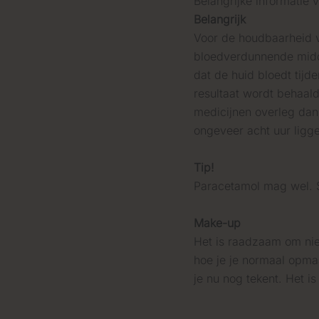
Belangrijke informatie v
Belangrijk
Voor de houdbaarheid v
bloedverdunnende midde
dat de huid bloedt tijd
resultaat wordt behaald
medicijnen overleg dan
ongeveer acht uur ligg
Tip!
Paracetamol mag wel. 
Make-up
Het is raadzaam om niet
hoe je je normaal opmaa
je nu nog tekent. Het i