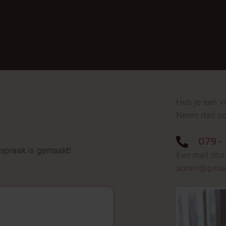
Heb je een v
Neem dan con
079 -
fspraak is gemaakt!
Een mail stur
admin@pmue