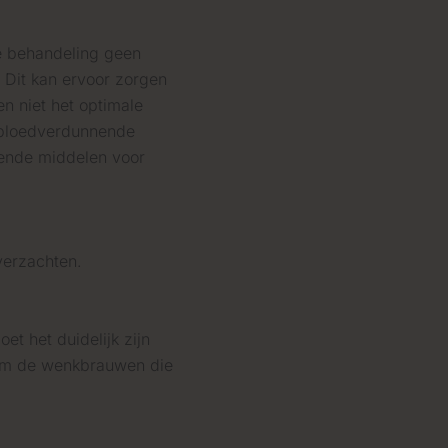
e behandeling geen
 Dit kan ervoor zorgen
n niet het optimale
n bloedverdunnende
nende middelen voor
verzachten.
t het duidelijk zijn
at om de wenkbrauwen die