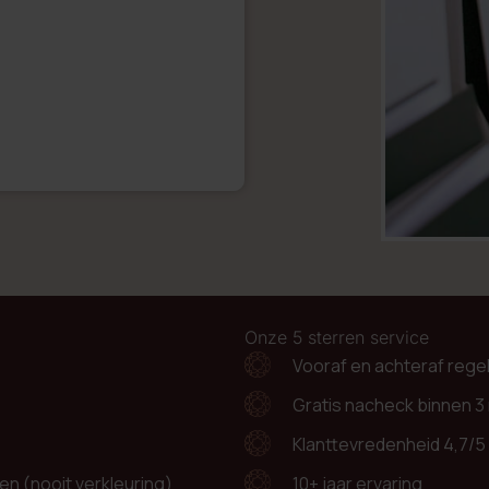
Onze 5 sterren service
Vooraf en achteraf rege
Gratis nacheck binnen 3
Klanttevredenheid 4,7/5
n (nooit verkleuring)
10+ jaar ervaring