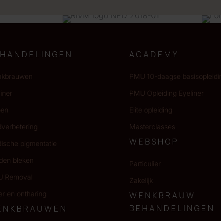
EHANDELINGEN
ACADEMY
kbrauwen
PMU 10-daagse basisopleidi
iner
PMU Opleiding Eyeliner
pen
Elite opleiding
dverbetering
Masterclasses
WEBSHOP
ische pigmentatie
den bleken
Particulier
 Removal
Zakelijk
er en ontharing
WENKBRAUW
BEHANDELINGEN
ENKBRAUWEN