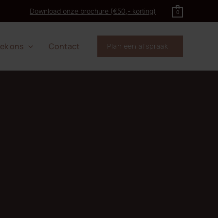
Download onze brochure (€50,- korting)
0
ek ons
Contact
Plan een afspraak