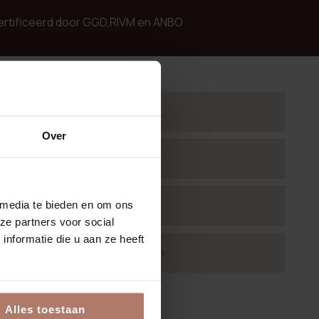
ecertificeerd door GGD,RIVM en ANBO
Over
 media te bieden en om ons
ig
ze partners voor social
nformatie die u aan ze heeft
afspraak verplaatsen of annuleren
Alles toestaan