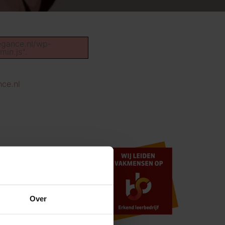
legance.nl/wp-
in.js".
ce.nl
Over