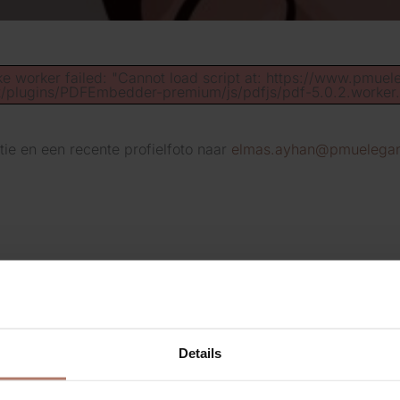
ke worker failed: "Cannot load script at: https://www.pmue
t/plugins/PDFEmbedder-premium/js/pdfjs/pdf-5.0.2.worker.m
tie en een recente profielfoto naar
elmas.ayhan@pmuelegan
Details