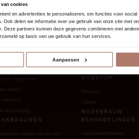
 van cookies
ent en advertenties te personaliseren, om functies voor social
. Ook delen we informatie over uw gebruik van onze site met on
EHANDELINGEN
ACADEMY
e. Deze partners kunnen deze gegevens combineren met andere i
erzameld op basis van uw gebruik van hun services.
kbrauwen
PMU 10-daagse basisopleidi
iner
PMU Opleiding Eyeliner
pen
Elite opleiding
Aanpassen
dverbetering
Masterclasses
WEBSHOP
ische pigmentatie
den bleken
Particulier
 Removal
Zakelijk
er en ontharing
WENKBRAUW
BEHANDELINGEN
ENKBRAUWEN
Hairstrokes Rotterdam
kbrauwen Alphen aan den Rijn