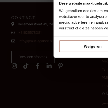
Deze website maakt gebruik
We gebruiken cookies om cont
websiteverkeer te analyseren
CONTACT
B
media, adverteren en analys
Bellemeerstraat 49, 2493 XP Den Haag
verstrekt of die ze hebben v
Wen
+31625578081
Eyel
info@pmuelegance.nl
Lip
Weigeren
Hui
Boek een afspraak
Med
Tan
PMU
Las
W
Wen