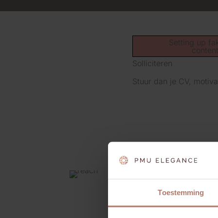
Setting up fa
conten
Solliciteren
Stuur dan je CV, motiva
Toestemming