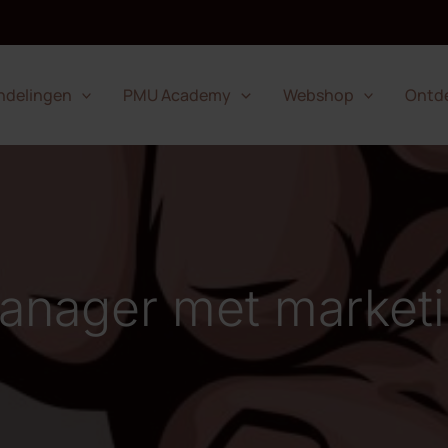
ndelingen
PMU Academy
Webshop
Ontd
nager met marketing