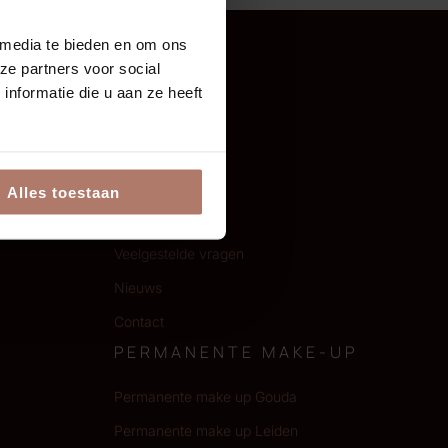
 media te bieden en om ons
ze partners voor social
ALGEMEEN
nformatie die u aan ze heeft
ng
Over ons
Ervaringen
Prijzen
Alles toestaan
Lookbook
Veelgestelde vragen
Nieuws
Contact
PERMANENTE MAKE-UP
Permanente make up Gouda
Permanente make up Leiden